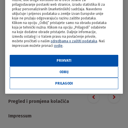
nužne, dok druge koristimo mi ili treće strane za
Bakin kolač od oraha
prilagođavanje postavki web stranice, izradu statistika ili za
prikaz personaliziranih (marketinških) sadržaja. Navedeno
uključuje i prijenos podataka u zemlje izvan Europske unije
koje ne pružaju odgovarajuću razinu zaštite podataka.
Klikom na opciju „Odbij“ pristajete samo na obradu podataka
koja je tehnički nužna. Klikom na opciju „Prilagodi“ odabirete
na koje dodatne obrade pristajete. Daljnje informacije,
između ostalog i o Vašem pravu na povlačenje privole,
možete pročitati u našim
odredbama o zaštiti podataka
. Naš
impressum možete pronaći
ovdje
.
PRIHVATI
PRILAGODI
ODBIJ
PRILAGODI
Proizvodi
Previous slide
Next s
Pregled i promjena kolačića
Impressum