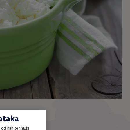
dataka
od njih tehnički