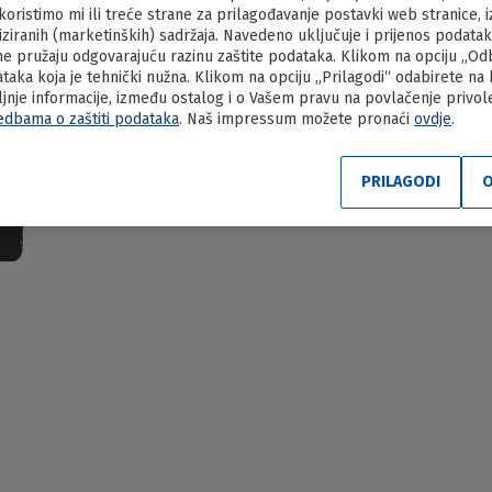
Svima drag par
oristimo mi ili treće strane za prilagođavanje postavki web stranice, iz
liziranih (marketinških) sadržaja. Navedeno uključuje i prijenos podata
e pružaju odgovarajuću razinu zaštite podataka. Klikom na opciju „Odbi
aka koja je tehnički nužna. Klikom na opciju „Prilagodi“ odabirete na
Bilo da je posni ili obični, nema onog tk
ljnje informacije, između ostalog i o Vašem pravu na povlačenje privo
svježem siru, pogotovo kad dolazi u pozn
edbama o zaštiti podataka
. Naš impressum možete pronaći
ovdje
.
zna se zašto se sir i vrhnje vole toliko, n
proširila na stolove diljem Lijepe naše!
PRILAGODI
O