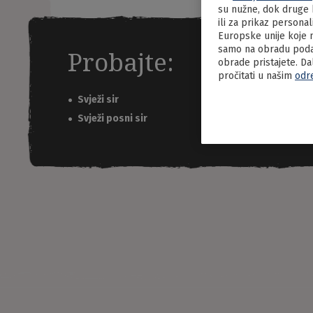
su nužne, dok druge k
ili za prikaz persona
Europske unije koje n
samo na obradu podat
Probajte:
obrade pristajete. Da
pročitati u našim
odr
Svježi sir
Svježi posni sir