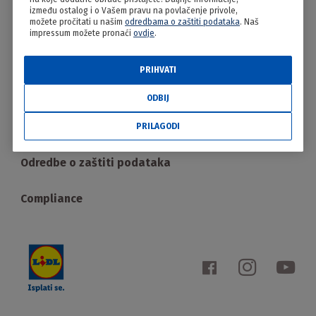
PRILAGODI
između ostalog i o Vašem pravu na povlačenje privole,
možete pročitati u našim
odredbama o zaštiti podataka
. Naš
impressum možete pronaći
ovdje
.
Proizvodi
PRIHVATI
Pregled i promjena kolačića
ODBIJ
Impressum
PRILAGODI
Odredbe o zaštiti podataka
Compliance