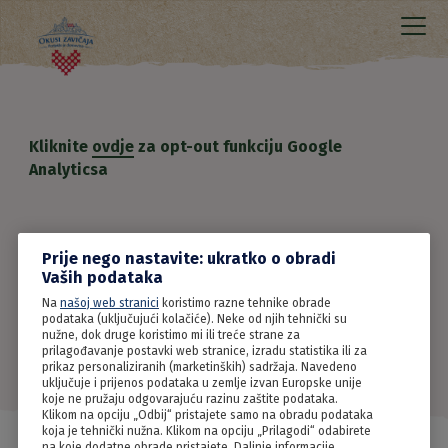
Kliknite
ovdje
za opt-out funkciju Google
Analyticsa
Prije nego nastavite: ukratko o obradi
Vaših podataka
Na
našoj web stranici
koristimo razne tehnike obrade
podataka (uključujući kolačiće). Neke od njih tehnički su
nužne, dok druge koristimo mi ili treće strane za
prilagođavanje postavki web stranice, izradu statistika ili za
prikaz personaliziranih (marketinških) sadržaja. Navedeno
uključuje i prijenos podataka u zemlje izvan Europske unije
koje ne pružaju odgovarajuću razinu zaštite podataka.
Klikom na opciju „Odbij“ pristajete samo na obradu podataka
koja je tehnički nužna. Klikom na opciju „Prilagodi“ odabirete
na koje dodatne obrade pristajete. Daljnje informacije,