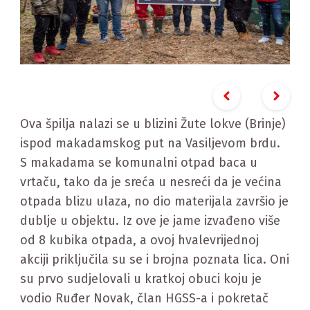
Previous slide
Next s
Ova špilja nalazi se u blizini Žute lokve (Brinje)
ispod makadamskog put na Vasiljevom brdu.
S makadama se komunalni otpad baca u
vrtaču, tako da je sreća u nesreći da je većina
otpada blizu ulaza, no dio materijala završio je
dublje u objektu. Iz ove je jame izvađeno više
od 8 kubika otpada, a ovoj hvalevrijednoj
akciji priključila su se i brojna poznata lica. Oni
su prvo sudjelovali u kratkoj obuci koju je
vodio Ruđer Novak, član HGSS-a i pokretač