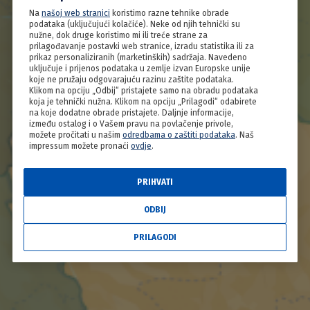
TVOJIH RUKU JELO
Na
našoj web stranici
koristimo razne tehnike obrade
podataka (uključujući kolačiće). Neke od njih tehnički su
nužne, dok druge koristimo mi ili treće strane za
Hrvatska je kuhinja raznolika koliko i njezina
prilagođavanje postavki web stranice, izradu statistika ili za
prikaz personaliziranih (marketinških) sadržaja. Navedeno
prirodna bogatstva. Pođi na ovo virtualno
uključuje i prijenos podataka u zemlje izvan Europske unije
putovanje Lijepom Našom i otkrij tajne
koje ne pružaju odgovarajuću razinu zaštite podataka.
Klikom na opciju „Odbij“ pristajete samo na obradu podataka
najukusnijih domaćih recepata.
koja je tehnički nužna. Klikom na opciju „Prilagodi“ odabirete
na koje dodatne obrade pristajete. Daljnje informacije,
između ostalog i o Vašem pravu na povlačenje privole,
UPOZNAJ OKUSE ZAVIČAJA
možete pročitati u našim
odredbama o zaštiti podataka
. Naš
impressum možete pronaći
ovdje
.
PRIHVATI
ODBIJ
PRILAGODI