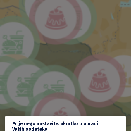
Prije nego nastavite: ukratko o obradi
Vaših podataka