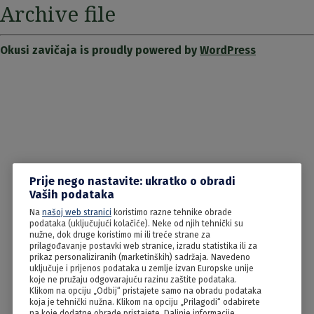
Archive file
Okusi zavičaja is proudly powered by
WordPress
Prije nego nastavite: ukratko o obradi
Vaših podataka
Na
našoj web stranici
koristimo razne tehnike obrade
podataka (uključujući kolačiće). Neke od njih tehnički su
nužne, dok druge koristimo mi ili treće strane za
prilagođavanje postavki web stranice, izradu statistika ili za
prikaz personaliziranih (marketinških) sadržaja. Navedeno
uključuje i prijenos podataka u zemlje izvan Europske unije
koje ne pružaju odgovarajuću razinu zaštite podataka.
Klikom na opciju „Odbij“ pristajete samo na obradu podataka
koja je tehnički nužna. Klikom na opciju „Prilagodi“ odabirete
na koje dodatne obrade pristajete. Daljnje informacije,