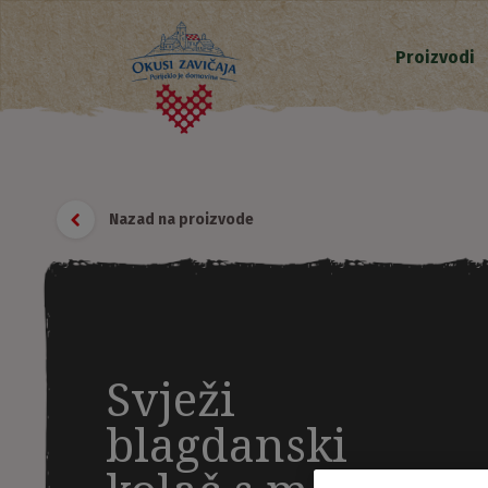
Proizvodi
Nazad na proizvode
Svježi
blagdanski