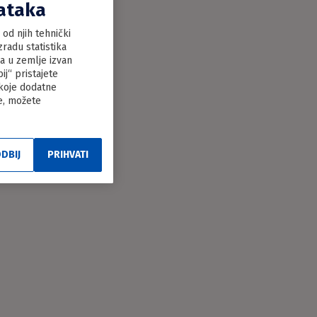
dataka
od njih tehnički
radu statistika
ka u zemlje izvan
j“ pristajete
 koje dodatne
le, možete
DBIJ
PRIHVATI