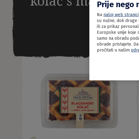
kolač s makom
Prije nego 
Na
našoj web stranici
su nužne, dok druge k
ili za prikaz persona
Europske unije koje n
samo na obradu podat
obrade pristajete. Da
pročitati u našim
odr