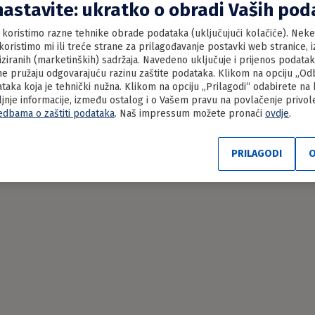
nastavite: ukratko o obradi Vaših po
koristimo razne tehnike obrade podataka (uključujući kolačiće). Neke 
oristimo mi ili treće strane za prilagođavanje postavki web stranice, iz
liziranih (marketinških) sadržaja. Navedeno uključuje i prijenos podata
e pružaju odgovarajuću razinu zaštite podataka. Klikom na opciju „Odbi
aka koja je tehnički nužna. Klikom na opciju „Prilagodi“ odabirete na
ljnje informacije, između ostalog i o Vašem pravu na povlačenje privo
edbama o zaštiti podataka
. Naš impressum možete pronaći
ovdje
.
PRILAGODI
O