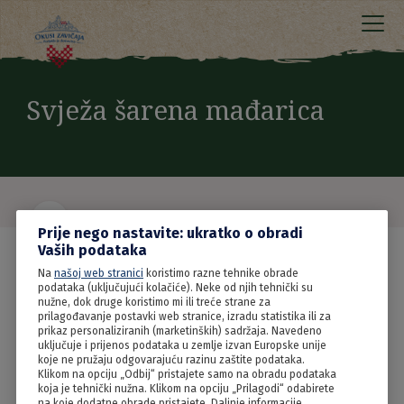
Svježa šarena mađarica
Prije nego nastavite: ukratko o obradi
Vaših podataka
Na
našoj web stranici
koristimo razne tehnike obrade
podataka (uključujući kolačiće). Neke od njih tehnički su
nužne, dok druge koristimo mi ili treće strane za
prilagođavanje postavki web stranice, izradu statistika ili za
prikaz personaliziranih (marketinških) sadržaja. Navedeno
uključuje i prijenos podataka u zemlje izvan Europske unije
koje ne pružaju odgovarajuću razinu zaštite podataka.
Klikom na opciju „Odbij“ pristajete samo na obradu podataka
koja je tehnički nužna. Klikom na opciju „Prilagodi“ odabirete
na koje dodatne obrade pristajete. Daljnje informacije,