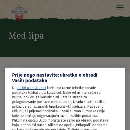
Med lipa
Prije nego nastavite: ukratko o obradi
Vaših podataka
Na
našoj web stranici
koristimo razne tehnike obrade
podataka (uključujući kolačiće). Neke od njih tehnički su
nužne, dok druge koristimo mi ili treće strane za
prilagođavanje postavki web stranice, izradu statistika ili za
prikaz personaliziranih (marketinških) sadržaja. Navedeno
uključuje i prijenos podataka u zemlje izvan Europske unije
koje ne pružaju odgovarajuću razinu zaštite podataka.
Klikom na opciju „Odbij“ pristajete samo na obradu podataka
koja je tehnički nužna. Klikom na opciju „Prilagodi“ odabirete
na koje dodatne obrade pristajete. Daljnje informacije,