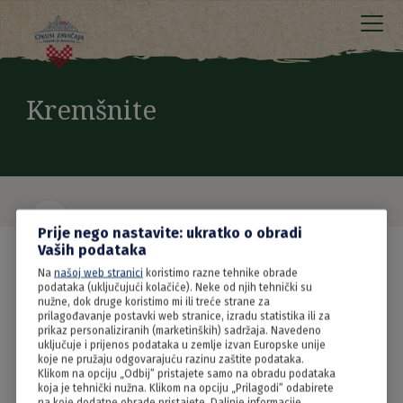
Kremšnite
Prije nego nastavite: ukratko o obradi
Vaših podataka
Na
našoj web stranici
koristimo razne tehnike obrade
podataka (uključujući kolačiće). Neke od njih tehnički su
nužne, dok druge koristimo mi ili treće strane za
prilagođavanje postavki web stranice, izradu statistika ili za
prikaz personaliziranih (marketinških) sadržaja. Navedeno
uključuje i prijenos podataka u zemlje izvan Europske unije
koje ne pružaju odgovarajuću razinu zaštite podataka.
Klikom na opciju „Odbij“ pristajete samo na obradu podataka
koja je tehnički nužna. Klikom na opciju „Prilagodi“ odabirete
na koje dodatne obrade pristajete. Daljnje informacije,