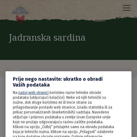
Jadranska sardina
Prije nego nastavite: ukratko o obradi
Vaših podataka
Na
našoj web stranici
koristimo razne tehnike obrade
podataka (uključujući kolačiće). Neke od njih tehnički su
nužne, dok druge koristimo mi ili treće strane za
prilagođavanje postavki web stranice, izradu statistika ili za
prikaz personaliziranih (marketinških) sadržaja. Navedeno
uključuje i prijenos podataka u zemlje izvan Europske unije
koje ne pružaju odgovarajuću razinu zaštite podataka.
Klikom na opciju „Odbij“ pristajete samo na obradu podataka
koja je tehnički nužna. Klikom na opciju „Prilagodi“ odabirete
na koje dodatne obrade pristajete. Daljnje informacije,