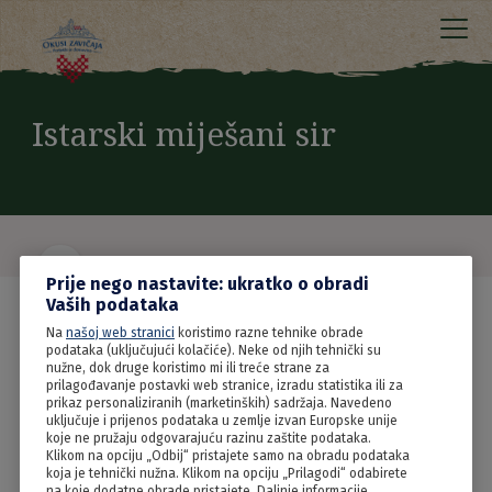
Istarski miješani sir
Prije nego nastavite: ukratko o obradi
Vaših podataka
Na
našoj web stranici
koristimo razne tehnike obrade
podataka (uključujući kolačiće). Neke od njih tehnički su
nužne, dok druge koristimo mi ili treće strane za
prilagođavanje postavki web stranice, izradu statistika ili za
prikaz personaliziranih (marketinških) sadržaja. Navedeno
uključuje i prijenos podataka u zemlje izvan Europske unije
koje ne pružaju odgovarajuću razinu zaštite podataka.
Klikom na opciju „Odbij“ pristajete samo na obradu podataka
koja je tehnički nužna. Klikom na opciju „Prilagodi“ odabirete
na koje dodatne obrade pristajete. Daljnje informacije,