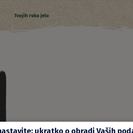
Tvojih ruku jelo
nastavite: ukratko o obradi Vaših po