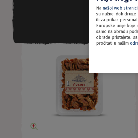
Na
našoj web stranici
su nužne, dok druge k
ili za prikaz persona
Europske unije koje n
samo na obradu podat
obrade pristajete. Da
pročitati u našim
odr