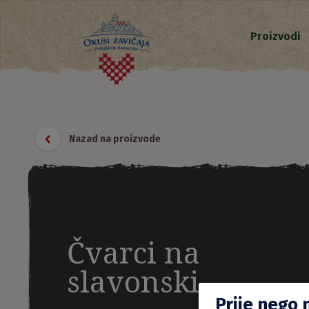
Proizvodi
Nazad na proizvode
Čvarci na
slavonski
Prije nego 